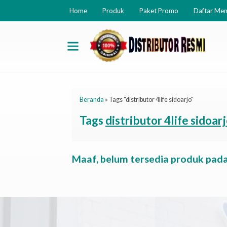
Home
Produk
Paket Promo
Daftar Me
Beranda
»
Tags "distributor 4life sidoarjo"
Tags
distributor 4life sidoar
Maaf, belum tersedia produk pada 