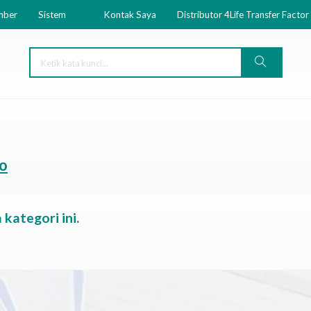
mber
Sistem
Kontak Saya
Distributor 4Life Transfer Factor
jo
kategori ini.