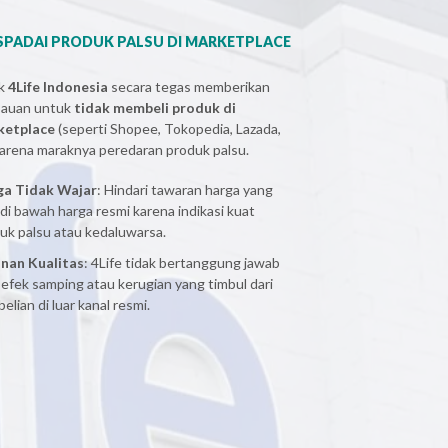
PADAI PRODUK PALSU DI MARKETPLACE
ak
4Life Indonesia
secara tegas memberikan
bauan untuk
tidak membeli produk di
ketplace
(seperti Shopee, Tokopedia, Lazada,
 karena maraknya peredaran produk palsu.
ga Tidak Wajar
: Hindari tawaran harga yang
 di bawah harga resmi karena indikasi kuat
uk palsu atau kedaluwarsa.
nan Kualitas
: 4Life tidak bertanggung jawab
 efek samping atau kerugian yang timbul dari
elian di luar kanal resmi.