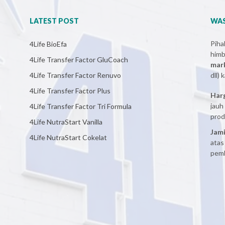
LATEST POST
WAS
Pih
4Life BioEfa
him
4Life Transfer Factor GluCoach
mar
4Life Transfer Factor Renuvo
dll)
4Life Transfer Factor Plus
Har
jauh
4Life Transfer Factor Tri Formula
prod
4Life NutraStart Vanilla
Jami
4Life NutraStart Cokelat
atas
pemb