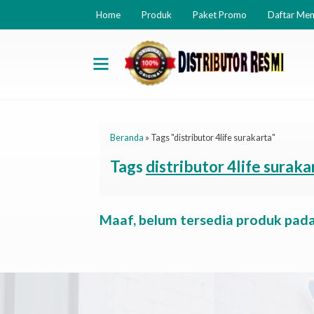
Home
Produk
Paket Promo
Daftar Me
Beranda
»
Tags "distributor 4life surakarta"
Tags
distributor 4life suraka
Maaf, belum tersedia produk pada 