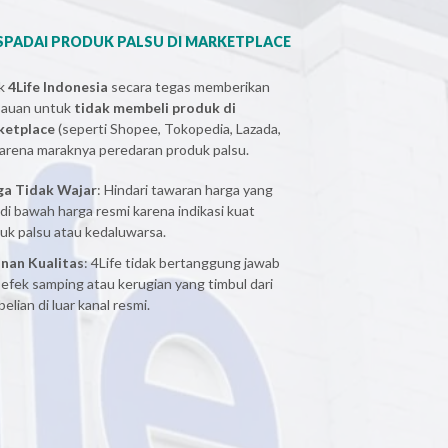
PADAI PRODUK PALSU DI MARKETPLACE
ak
4Life Indonesia
secara tegas memberikan
bauan untuk
tidak membeli produk di
ketplace
(seperti Shopee, Tokopedia, Lazada,
 karena maraknya peredaran produk palsu.
ga Tidak Wajar
: Hindari tawaran harga yang
 di bawah harga resmi karena indikasi kuat
uk palsu atau kedaluwarsa.
nan Kualitas
: 4Life tidak bertanggung jawab
 efek samping atau kerugian yang timbul dari
elian di luar kanal resmi.