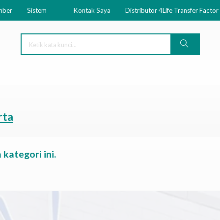
mber
Sistem
Kontak Saya
Distributor 4Life Transfer Factor
rta
kategori ini.