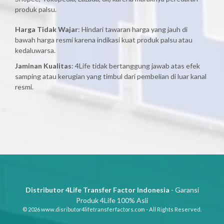
produk palsu.
Harga Tidak Wajar
: Hindari tawaran harga yang jauh di
bawah harga resmi karena indikasi kuat produk palsu atau
kedaluwarsa.
Jaminan Kualitas
: 4Life tidak bertanggung jawab atas efek
samping atau kerugian yang timbul dari pembelian di luar kanal
resmi.
Distributor 4Life Transfer Factor Indonesia
- Garansi
Produk 4Life 100% Asli
© 2026 www.disributor4lifetransferfactors.com - All Rights Reserved.