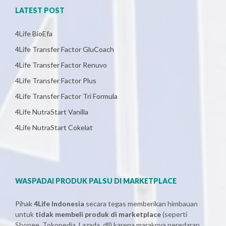
LATEST POST
4Life BioEfa
4Life Transfer Factor GluCoach
4Life Transfer Factor Renuvo
4Life Transfer Factor Plus
4Life Transfer Factor Tri Formula
4Life NutraStart Vanilla
4Life NutraStart Cokelat
WASPADAI PRODUK PALSU DI MARKETPLACE
Pihak
4Life Indonesia
secara tegas memberikan himbauan
untuk
tidak membeli produk di marketplace
(seperti
Shopee, Tokopedia, Lazada, dll) karena maraknya peredaran