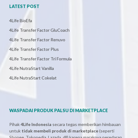
LATEST POST
4Life BioEfa
4Life Transfer Factor GluCoach
4Life Transfer Factor Renuvo
4Life Transfer Factor Plus
4Life Transfer Factor Tri Formula
4Life NutraStart Vanilla
4Life NutraStart Cokelat
WASPADAI PRODUK PALSU DI MARKETPLACE
Pihak
4Life Indonesia
secara tegas memberikan himbauan
untuk
tidak membeli produk di marketplace
(seperti
Shopee, Tokopedia, Lazada, dll) karena maraknya peredaran