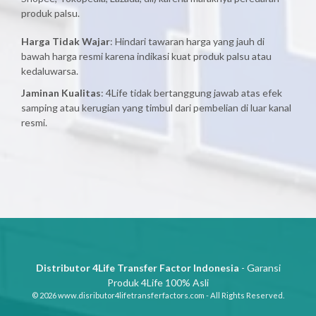
produk palsu.
Harga Tidak Wajar
: Hindari tawaran harga yang jauh di
bawah harga resmi karena indikasi kuat produk palsu atau
kedaluwarsa.
Jaminan Kualitas
: 4Life tidak bertanggung jawab atas efek
samping atau kerugian yang timbul dari pembelian di luar kanal
resmi.
Distributor 4Life Transfer Factor Indonesia
- Garansi
Produk 4Life 100% Asli
© 2026 www.disributor4lifetransferfactors.com - All Rights Reserved.