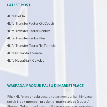
LATEST POST
4Life BioEfa
4Life Transfer Factor GluCoach
4Life Transfer Factor Renuvo
4Life Transfer Factor Plus
4Life Transfer Factor Tri Formula
4Life NutraStart Vanilla
4Life NutraStart Cokelat
WASPADAI PRODUK PALSU DI MARKETPLACE
Pihak
4Life Indonesia
secara tegas memberikan himbauan
untuk
tidak membeli produk di marketplace
(seperti
Shopee, Tokopedia, Lazada, dll) karena maraknya peredaran