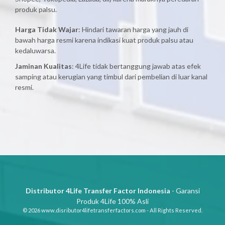
produk palsu.
Harga Tidak Wajar
: Hindari tawaran harga yang jauh di
bawah harga resmi karena indikasi kuat produk palsu atau
kedaluwarsa.
Jaminan Kualitas
: 4Life tidak bertanggung jawab atas efek
samping atau kerugian yang timbul dari pembelian di luar kanal
resmi.
Distributor 4Life Transfer Factor Indonesia
- Garansi
Produk 4Life 100% Asli
© 2026 www.disributor4lifetransferfactors.com - All Rights Reserved.