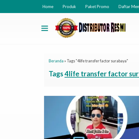
Home
Produk
Paket Promo
Daftar Me
Beranda
»
Tags "4life transfer factor surabaya"
Tags
4life transfer factor s