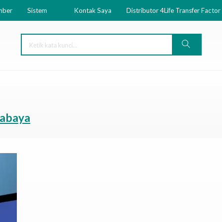
mber
Sistem
Kontak Saya
Distributor 4Life Transfer Factor
urabaya