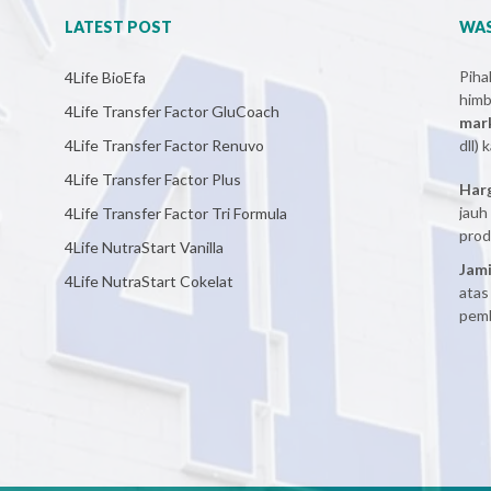
LATEST POST
WAS
Pih
4Life BioEfa
him
4Life Transfer Factor GluCoach
mar
4Life Transfer Factor Renuvo
dll)
4Life Transfer Factor Plus
Har
jauh
4Life Transfer Factor Tri Formula
prod
4Life NutraStart Vanilla
Jami
4Life NutraStart Cokelat
atas
pemb