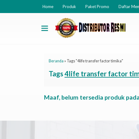
Home
Produk
Paket Promo
Daftar Me
Beranda
»
Tags "4life transfer factor timika"
Tags
4life transfer factor ti
Maaf, belum tersedia produk pada 