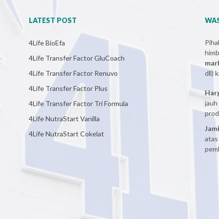
LATEST POST
WAS
Pih
4Life BioEfa
him
4Life Transfer Factor GluCoach
mar
4Life Transfer Factor Renuvo
dll)
4Life Transfer Factor Plus
Har
jauh
4Life Transfer Factor Tri Formula
prod
4Life NutraStart Vanilla
Jami
4Life NutraStart Cokelat
atas
pemb