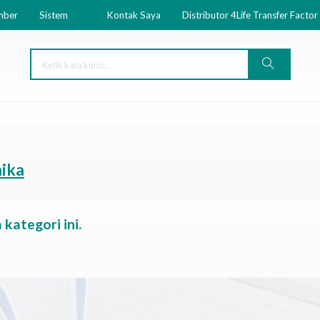
mber
Sistem
Kontak Saya
Distributor 4Life Transfer Factor
mika
kategori ini.