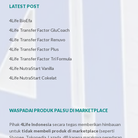
LATEST POST
4Life BioEfa
4Life Transfer Factor GluCoach
4Life Transfer Factor Renuvo
4Life Transfer Factor Plus
4Life Transfer Factor Tri Formula
4Life NutraStart Vanilla
4Life NutraStart Cokelat
WASPADAI PRODUK PALSU DI MARKETPLACE
Pihak
4Life Indonesia
secara tegas memberikan himbauan
untuk
tidak membeli produk di marketplace
(seperti
Shopee, Tokopedia, Lazada, dll) karena maraknya peredaran