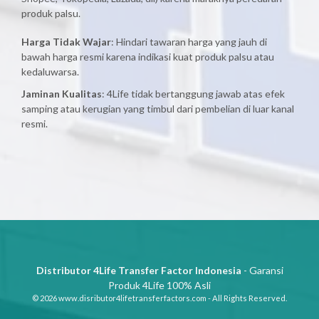
produk palsu.
Harga Tidak Wajar
: Hindari tawaran harga yang jauh di
bawah harga resmi karena indikasi kuat produk palsu atau
kedaluwarsa.
Jaminan Kualitas
: 4Life tidak bertanggung jawab atas efek
samping atau kerugian yang timbul dari pembelian di luar kanal
resmi.
Distributor 4Life Transfer Factor Indonesia
- Garansi
Produk 4Life 100% Asli
© 2026 www.disributor4lifetransferfactors.com - All Rights Reserved.