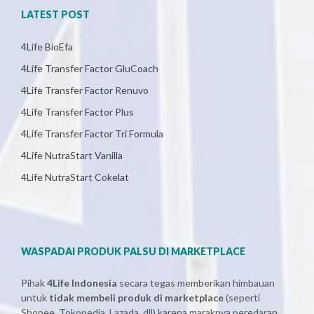
LATEST POST
4Life BioEfa
4Life Transfer Factor GluCoach
4Life Transfer Factor Renuvo
4Life Transfer Factor Plus
4Life Transfer Factor Tri Formula
4Life NutraStart Vanilla
4Life NutraStart Cokelat
WASPADAI PRODUK PALSU DI MARKETPLACE
Pihak
4Life Indonesia
secara tegas memberikan himbauan
untuk
tidak membeli produk di marketplace
(seperti
Shopee, Tokopedia, Lazada, dll) karena maraknya peredaran