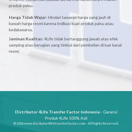
produk palsu.
Harga Tidak Wajar
: Hindari tawaran harga yang jauh di
bawah harga resmi karena indikasi kuat produk palsu atau
kedaluwarsa.
Jaminan Kualitas
: 4Life tidak bertanggung jawab atas efek
samping atau kerugian yang timbul dari pembelian di luar kanal
resmi.
Distributor 4Life Transfer Factor Indonesia
- Garansi
Produk 4Life 100% Asli
© 2026 www.disributor4lifetransferfactors.com - All Rights Reserved.