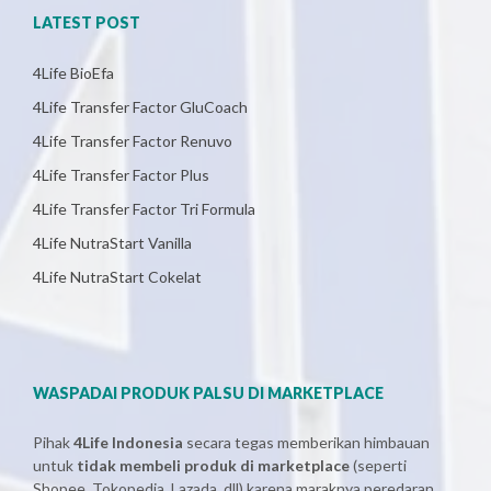
LATEST POST
4Life BioEfa
4Life Transfer Factor GluCoach
4Life Transfer Factor Renuvo
4Life Transfer Factor Plus
4Life Transfer Factor Tri Formula
4Life NutraStart Vanilla
4Life NutraStart Cokelat
WASPADAI PRODUK PALSU DI MARKETPLACE
Pihak
4Life Indonesia
secara tegas memberikan himbauan
untuk
tidak membeli produk di marketplace
(seperti
Shopee, Tokopedia, Lazada, dll) karena maraknya peredaran