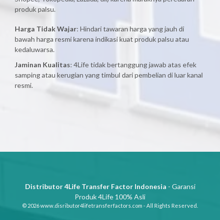
produk palsu.
Harga Tidak Wajar
: Hindari tawaran harga yang jauh di
bawah harga resmi karena indikasi kuat produk palsu atau
kedaluwarsa.
Jaminan Kualitas
: 4Life tidak bertanggung jawab atas efek
samping atau kerugian yang timbul dari pembelian di luar kanal
resmi.
Distributor 4Life Transfer Factor Indonesia
- Garansi
Produk 4Life 100% Asli
© 2026 www.disributor4lifetransferfactors.com - All Rights Reserved.