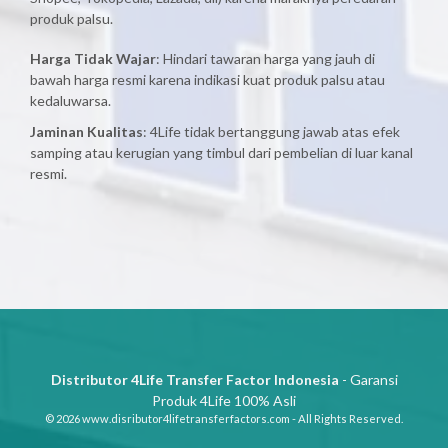
produk palsu.
Harga Tidak Wajar
: Hindari tawaran harga yang jauh di
bawah harga resmi karena indikasi kuat produk palsu atau
kedaluwarsa.
Jaminan Kualitas
: 4Life tidak bertanggung jawab atas efek
samping atau kerugian yang timbul dari pembelian di luar kanal
resmi.
Distributor 4Life Transfer Factor Indonesia
- Garansi
Produk 4Life 100% Asli
© 2026 www.disributor4lifetransferfactors.com - All Rights Reserved.