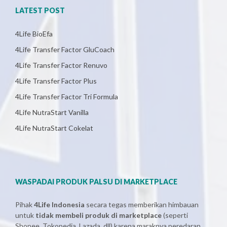
LATEST POST
4Life BioEfa
4Life Transfer Factor GluCoach
4Life Transfer Factor Renuvo
4Life Transfer Factor Plus
4Life Transfer Factor Tri Formula
4Life NutraStart Vanilla
4Life NutraStart Cokelat
WASPADAI PRODUK PALSU DI MARKETPLACE
Pihak
4Life Indonesia
secara tegas memberikan himbauan
untuk
tidak membeli produk di marketplace
(seperti
Shopee, Tokopedia, Lazada, dll) karena maraknya peredaran