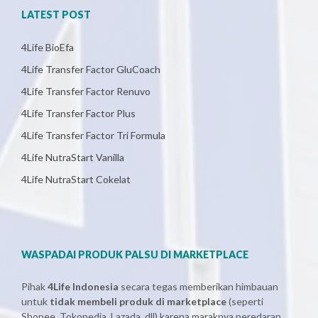
LATEST POST
4Life BioEfa
4Life Transfer Factor GluCoach
4Life Transfer Factor Renuvo
4Life Transfer Factor Plus
4Life Transfer Factor Tri Formula
4Life NutraStart Vanilla
4Life NutraStart Cokelat
WASPADAI PRODUK PALSU DI MARKETPLACE
Pihak
4Life Indonesia
secara tegas memberikan himbauan
untuk
tidak membeli produk di marketplace
(seperti
Shopee, Tokopedia, Lazada, dll) karena maraknya peredaran