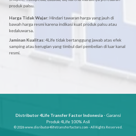
produk palsu.
Harga Tidak Wajar
: Hindari tawaran harga yang jauh di
bawah harga resmi karena indikasi kuat produk palsu atau
kedaluwarsa.
Jaminan Kualitas
: 4Life tidak bertanggung jawab atas efek
samping atau kerugian yang timbul dari pembelian di luar kanal
resmi.
Distributor 4Life Transfer Factor Indonesia
- Garansi
Produk 4Life 100% Asli
© 2026 www.disributor4lifetransferfactors.com - All Rights Reserved.