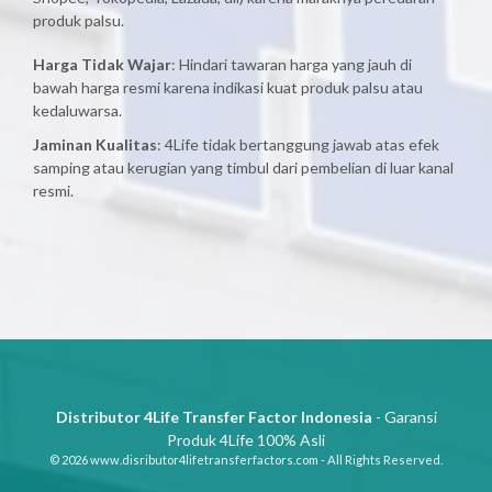
produk palsu.
Harga Tidak Wajar
: Hindari tawaran harga yang jauh di
bawah harga resmi karena indikasi kuat produk palsu atau
kedaluwarsa.
Jaminan Kualitas
: 4Life tidak bertanggung jawab atas efek
samping atau kerugian yang timbul dari pembelian di luar kanal
resmi.
Distributor 4Life Transfer Factor Indonesia
- Garansi
Produk 4Life 100% Asli
© 2026 www.disributor4lifetransferfactors.com - All Rights Reserved.