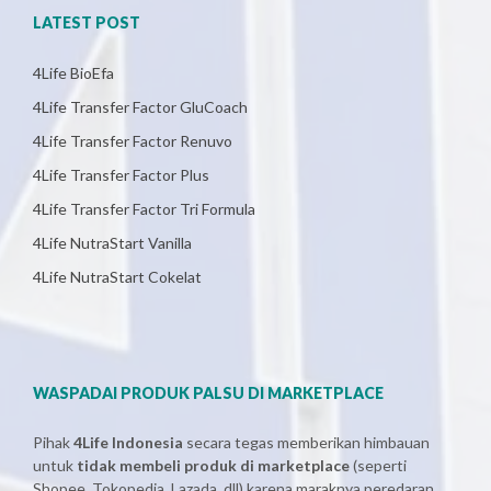
LATEST POST
4Life BioEfa
4Life Transfer Factor GluCoach
4Life Transfer Factor Renuvo
4Life Transfer Factor Plus
4Life Transfer Factor Tri Formula
4Life NutraStart Vanilla
4Life NutraStart Cokelat
WASPADAI PRODUK PALSU DI MARKETPLACE
Pihak
4Life Indonesia
secara tegas memberikan himbauan
untuk
tidak membeli produk di marketplace
(seperti
Shopee, Tokopedia, Lazada, dll) karena maraknya peredaran