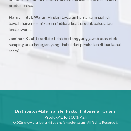
produk palsu.
Harga Tidak Wajar
: Hindari tawaran harga yang jauh di
bawah harga resmi karena indikasi kuat produk palsu atau
kedaluwarsa.
Jaminan Kualitas
: 4Life tidak bertanggung jawab atas efek
samping atau kerugian yang timbul dari pembelian di luar kanal
resmi.
Distributor 4Life Transfer Factor Indonesia
- Garansi
Produk 4Life 100% Asli
© 2026 www.disributor4lifetransferfactors.com - All Rights Reserved.