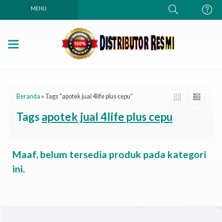
MENU
Beranda
»
Tags "apotek jual 4life plus cepu"
Tags
apotek jual 4life plus cepu
Maaf, belum tersedia produk pada kategori
ini.