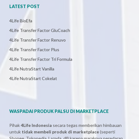
LATEST POST
4Life BioEfa
4Life Transfer Factor GluCoach
4Life Transfer Factor Renuvo
4Life Transfer Factor Plus
4Life Transfer Factor Tri Formula
4Life NutraStart Vanilla
4Life NutraStart Cokelat
WASPADAI PRODUK PALSU DI MARKETPLACE
Pihak
4Life Indonesia
secara tegas memberikan himbauan
untuk
tidak membeli produk di marketplace
(seperti
Shopee, Tokopedia, Lazada, dll) karena maraknya peredaran