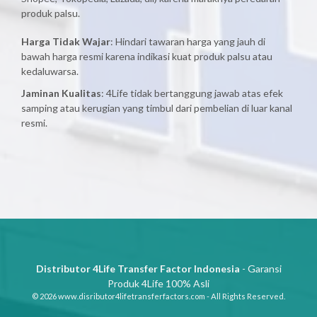
produk palsu.
Harga Tidak Wajar
: Hindari tawaran harga yang jauh di
bawah harga resmi karena indikasi kuat produk palsu atau
kedaluwarsa.
Jaminan Kualitas
: 4Life tidak bertanggung jawab atas efek
samping atau kerugian yang timbul dari pembelian di luar kanal
resmi.
Distributor 4Life Transfer Factor Indonesia
- Garansi
Produk 4Life 100% Asli
© 2026 www.disributor4lifetransferfactors.com - All Rights Reserved.