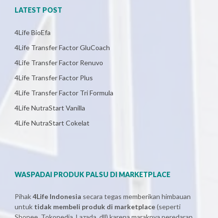
LATEST POST
4Life BioEfa
4Life Transfer Factor GluCoach
4Life Transfer Factor Renuvo
4Life Transfer Factor Plus
4Life Transfer Factor Tri Formula
4Life NutraStart Vanilla
4Life NutraStart Cokelat
WASPADAI PRODUK PALSU DI MARKETPLACE
Pihak
4Life Indonesia
secara tegas memberikan himbauan
untuk
tidak membeli produk di marketplace
(seperti
Shopee, Tokopedia, Lazada, dll) karena maraknya peredaran