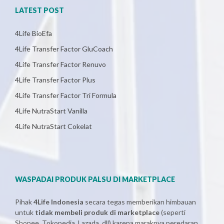
LATEST POST
4Life BioEfa
4Life Transfer Factor GluCoach
4Life Transfer Factor Renuvo
4Life Transfer Factor Plus
4Life Transfer Factor Tri Formula
4Life NutraStart Vanilla
4Life NutraStart Cokelat
WASPADAI PRODUK PALSU DI MARKETPLACE
Pihak
4Life Indonesia
secara tegas memberikan himbauan
untuk
tidak membeli produk di marketplace
(seperti
Shopee, Tokopedia, Lazada, dll) karena maraknya peredaran