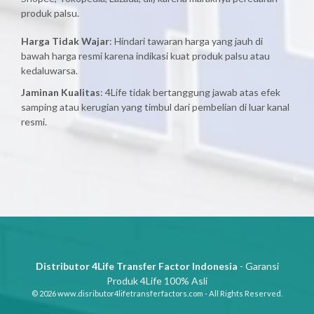
produk palsu.
Harga Tidak Wajar
: Hindari tawaran harga yang jauh di
bawah harga resmi karena indikasi kuat produk palsu atau
kedaluwarsa.
Jaminan Kualitas
: 4Life tidak bertanggung jawab atas efek
samping atau kerugian yang timbul dari pembelian di luar kanal
resmi.
Distributor 4Life Transfer Factor Indonesia
- Garansi
Produk 4Life 100% Asli
© 2026 www.disributor4lifetransferfactors.com - All Rights Reserved.