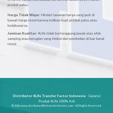
produk palsu.
Harga Tidak Wajar
: Hindari tawaran harga yang jauh di
bawah harga resmi karena indikasi kuat produk palsu atau
kedaluwarsa.
Jaminan Kualitas
: 4Life tidak bertanggung jawab atas efek
samping atau kerugian yang timbul dari pembelian di luar kanal
resmi.
Distributor 4Life Transfer Factor Indonesia
- Garansi
Produk 4Life 100% Asli
© 2026 www.disributor4lifetransferfactors.com - All Rights Reserved.