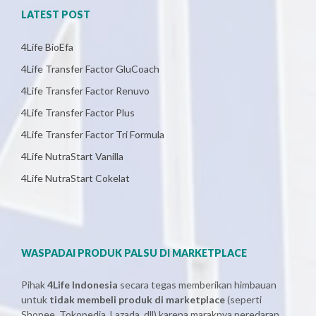
LATEST POST
4Life BioEfa
4Life Transfer Factor GluCoach
4Life Transfer Factor Renuvo
4Life Transfer Factor Plus
4Life Transfer Factor Tri Formula
4Life NutraStart Vanilla
4Life NutraStart Cokelat
WASPADAI PRODUK PALSU DI MARKETPLACE
Pihak
4Life Indonesia
secara tegas memberikan himbauan
untuk
tidak membeli produk di marketplace
(seperti
Shopee, Tokopedia, Lazada, dll) karena maraknya peredaran