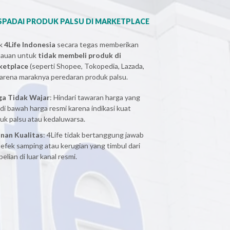
PADAI PRODUK PALSU DI MARKETPLACE
ak
4Life Indonesia
secara tegas memberikan
bauan untuk
tidak membeli produk di
ketplace
(seperti Shopee, Tokopedia, Lazada,
 karena maraknya peredaran produk palsu.
ga Tidak Wajar
: Hindari tawaran harga yang
 di bawah harga resmi karena indikasi kuat
uk palsu atau kedaluwarsa.
nan Kualitas
: 4Life tidak bertanggung jawab
 efek samping atau kerugian yang timbul dari
elian di luar kanal resmi.