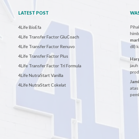
LATEST POST
WAS
Pih
4Life BioEfa
him
4Life Transfer Factor GluCoach
mar
4Life Transfer Factor Renuvo
dll)
4Life Transfer Factor Plus
Har
jauh
4Life Transfer Factor Tri Formula
prod
4Life NutraStart Vanilla
Jami
4Life NutraStart Cokelat
atas
pemb