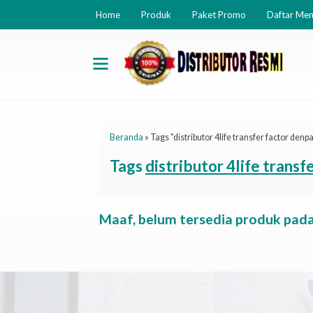
Home
Produk
Paket Promo
Daftar Me
Beranda
»
Tags "distributor 4life transfer factor denp
Tags
distributor 4life transf
Maaf, belum tersedia produk pada 