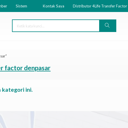
mber
Sistem
Kontak Saya
Distributor 4Life Transfer Factor
asar"
er factor denpasar
kategori ini.