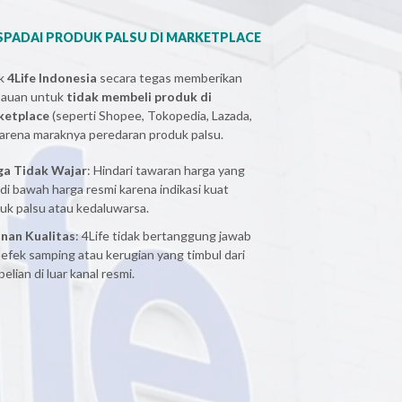
PADAI PRODUK PALSU DI MARKETPLACE
ak
4Life Indonesia
secara tegas memberikan
bauan untuk
tidak membeli produk di
ketplace
(seperti Shopee, Tokopedia, Lazada,
 karena maraknya peredaran produk palsu.
ga Tidak Wajar
: Hindari tawaran harga yang
 di bawah harga resmi karena indikasi kuat
uk palsu atau kedaluwarsa.
nan Kualitas
: 4Life tidak bertanggung jawab
 efek samping atau kerugian yang timbul dari
elian di luar kanal resmi.