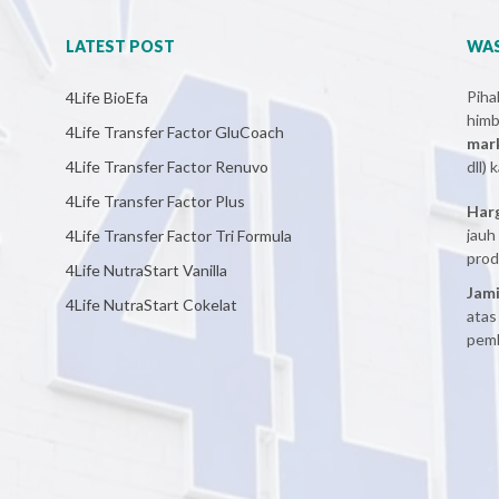
LATEST POST
WAS
Pih
4Life BioEfa
him
4Life Transfer Factor GluCoach
mar
4Life Transfer Factor Renuvo
dll)
4Life Transfer Factor Plus
Har
jauh
4Life Transfer Factor Tri Formula
prod
4Life NutraStart Vanilla
Jami
4Life NutraStart Cokelat
atas
pemb