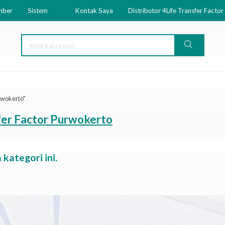
mber
Sistem
Kontak Saya
Distributor 4Life Transfer Factor
urwokerto"
sfer Factor Purwokerto
kategori ini.