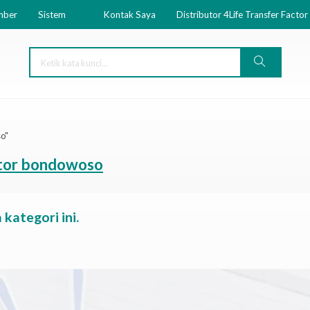
mber
Sistem
Kontak Saya
Distributor 4Life Transfer Factor
so"
actor bondowoso
kategori ini.