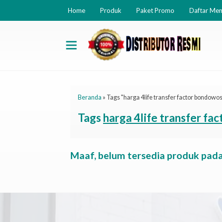
Home
Produk
Paket Promo
Daftar Me
Beranda
»
Tags "harga 4life transfer factor bondowo
Tags
harga 4life transfer f
Maaf, belum tersedia produk pada 