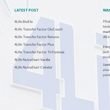
LATEST POST
WAS
Pih
4Life BioEfa
him
4Life Transfer Factor GluCoach
mar
4Life Transfer Factor Renuvo
dll)
4Life Transfer Factor Plus
Har
jauh
4Life Transfer Factor Tri Formula
prod
4Life NutraStart Vanilla
Jami
4Life NutraStart Cokelat
atas
pemb