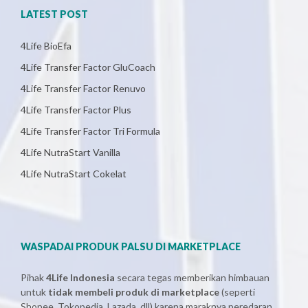
LATEST POST
4Life BioEfa
4Life Transfer Factor GluCoach
4Life Transfer Factor Renuvo
4Life Transfer Factor Plus
4Life Transfer Factor Tri Formula
4Life NutraStart Vanilla
4Life NutraStart Cokelat
WASPADAI PRODUK PALSU DI MARKETPLACE
Pihak
4Life Indonesia
secara tegas memberikan himbauan
untuk
tidak membeli produk di marketplace
(seperti
Shopee, Tokopedia, Lazada, dll) karena maraknya peredaran