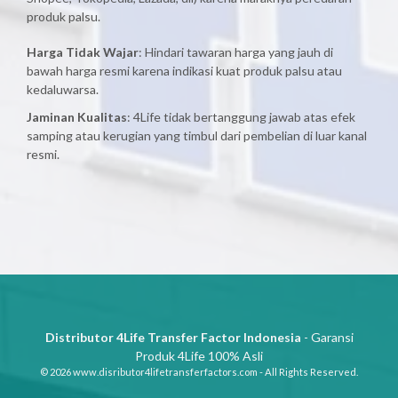
produk palsu.
Harga Tidak Wajar
: Hindari tawaran harga yang jauh di
bawah harga resmi karena indikasi kuat produk palsu atau
kedaluwarsa.
Jaminan Kualitas
: 4Life tidak bertanggung jawab atas efek
samping atau kerugian yang timbul dari pembelian di luar kanal
resmi.
Distributor 4Life Transfer Factor Indonesia
- Garansi
Produk 4Life 100% Asli
© 2026 www.disributor4lifetransferfactors.com - All Rights Reserved.