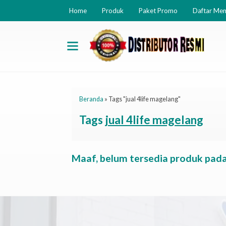
Home
Produk
Paket Promo
Daftar Me
Beranda
»
Tags "jual 4life magelang"
Tags
jual 4life magelang
Maaf, belum tersedia produk pada 