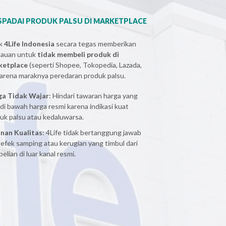
PADAI PRODUK PALSU DI MARKETPLACE
ak
4Life Indonesia
secara tegas memberikan
bauan untuk
tidak membeli produk di
ketplace
(seperti Shopee, Tokopedia, Lazada,
 karena maraknya peredaran produk palsu.
ga Tidak Wajar
: Hindari tawaran harga yang
 di bawah harga resmi karena indikasi kuat
uk palsu atau kedaluwarsa.
nan Kualitas
: 4Life tidak bertanggung jawab
 efek samping atau kerugian yang timbul dari
elian di luar kanal resmi.