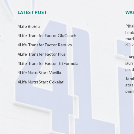
LATEST POST
WAS
Pih
4Life BioEfa
him
4Life Transfer Factor GluCoach
mar
4Life Transfer Factor Renuvo
dll)
4Life Transfer Factor Plus
Har
jauh
4Life Transfer Factor Tri Formula
prod
4Life NutraStart Vanilla
Jami
4Life NutraStart Cokelat
atas
pemb