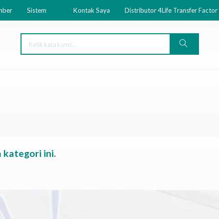
mber
Sistem
Kontak Saya
Distributor 4Life Transfer Factor
kategori ini.