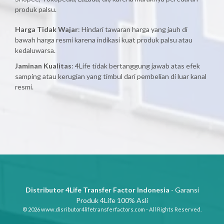
produk palsu.
Harga Tidak Wajar
: Hindari tawaran harga yang jauh di
bawah harga resmi karena indikasi kuat produk palsu atau
kedaluwarsa.
Jaminan Kualitas
: 4Life tidak bertanggung jawab atas efek
samping atau kerugian yang timbul dari pembelian di luar kanal
resmi.
Distributor 4Life Transfer Factor Indonesia
- Garansi
Produk 4Life 100% Asli
© 2026 www.disributor4lifetransferfactors.com - All Rights Reserved.