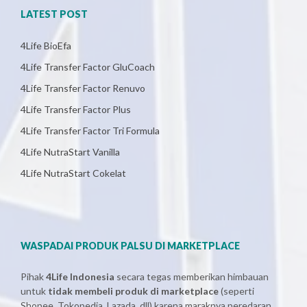
LATEST POST
4Life BioEfa
4Life Transfer Factor GluCoach
4Life Transfer Factor Renuvo
4Life Transfer Factor Plus
4Life Transfer Factor Tri Formula
4Life NutraStart Vanilla
4Life NutraStart Cokelat
WASPADAI PRODUK PALSU DI MARKETPLACE
Pihak
4Life Indonesia
secara tegas memberikan himbauan
untuk
tidak membeli produk di marketplace
(seperti
Shopee, Tokopedia, Lazada, dll) karena maraknya peredaran