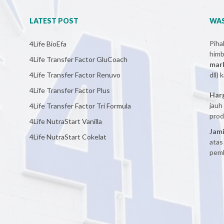
LATEST POST
WAS
Pih
4Life BioEfa
him
4Life Transfer Factor GluCoach
mar
4Life Transfer Factor Renuvo
dll)
4Life Transfer Factor Plus
Har
jauh
4Life Transfer Factor Tri Formula
prod
4Life NutraStart Vanilla
Jami
4Life NutraStart Cokelat
atas
pemb