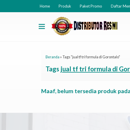
Home
Produk
Paket Promo
Daftar Me
Beranda
»
Tags "jual tf tri formula di Gorontalo"
Tags
jual tf tri formula di Go
Maaf, belum tersedia produk pada 