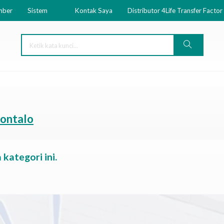
mber
Sistem
Kontak Saya
Distributor 4Life Transfer Factor
rontalo
kategori ini.