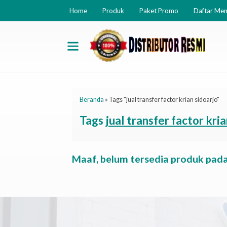
Home
Produk
Paket Promo
Daftar Me
Beranda
»
Tags "jual transfer factor krian sidoarjo"
Tags
jual transfer factor kri
Maaf, belum tersedia produk pada 