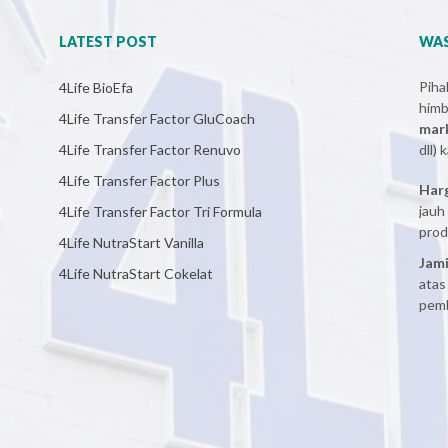
LATEST POST
WAS
Pih
4Life BioEfa
him
4Life Transfer Factor GluCoach
mar
4Life Transfer Factor Renuvo
dll)
4Life Transfer Factor Plus
Har
jauh
4Life Transfer Factor Tri Formula
prod
4Life NutraStart Vanilla
Jami
4Life NutraStart Cokelat
atas
pemb