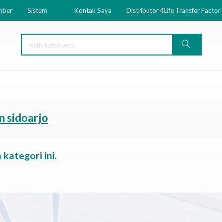
mber
Sistem
Kontak Saya
Distributor 4Life Transfer Factor
an sidoarjo
kategori ini.