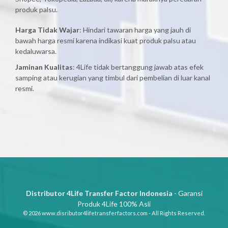
produk palsu.
Harga Tidak Wajar
: Hindari tawaran harga yang jauh di
bawah harga resmi karena indikasi kuat produk palsu atau
kedaluwarsa.
Jaminan Kualitas
: 4Life tidak bertanggung jawab atas efek
samping atau kerugian yang timbul dari pembelian di luar kanal
resmi.
Distributor 4Life Transfer Factor Indonesia
- Garansi
Produk 4Life 100% Asli
© 2026 www.disributor4lifetransferfactors.com - All Rights Reserved.