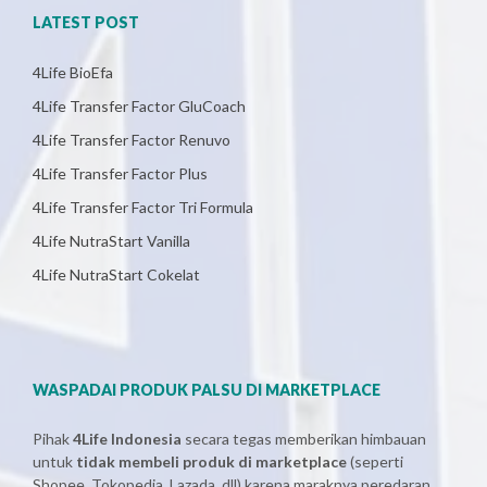
LATEST POST
4Life BioEfa
4Life Transfer Factor GluCoach
4Life Transfer Factor Renuvo
4Life Transfer Factor Plus
4Life Transfer Factor Tri Formula
4Life NutraStart Vanilla
4Life NutraStart Cokelat
WASPADAI PRODUK PALSU DI MARKETPLACE
Pihak
4Life Indonesia
secara tegas memberikan himbauan
untuk
tidak membeli produk di marketplace
(seperti
Shopee, Tokopedia, Lazada, dll) karena maraknya peredaran