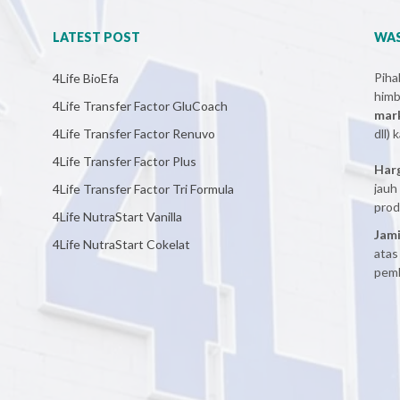
LATEST POST
WAS
Pih
4Life BioEfa
him
4Life Transfer Factor GluCoach
mar
4Life Transfer Factor Renuvo
dll)
4Life Transfer Factor Plus
Har
jauh
4Life Transfer Factor Tri Formula
prod
4Life NutraStart Vanilla
Jami
4Life NutraStart Cokelat
atas
pemb