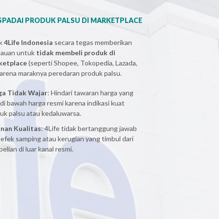
PADAI PRODUK PALSU DI MARKETPLACE
ak
4Life Indonesia
secara tegas memberikan
bauan untuk
tidak membeli produk di
ketplace
(seperti Shopee, Tokopedia, Lazada,
 karena maraknya peredaran produk palsu.
ga Tidak Wajar
: Hindari tawaran harga yang
 di bawah harga resmi karena indikasi kuat
uk palsu atau kedaluwarsa.
nan Kualitas
: 4Life tidak bertanggung jawab
 efek samping atau kerugian yang timbul dari
elian di luar kanal resmi.