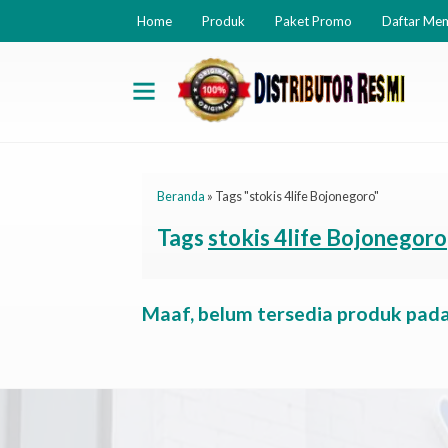
Home
Produk
Paket Promo
Daftar Me
Beranda
»
Tags "stokis 4life Bojonegoro"
Tags
stokis 4life Bojonegoro
Maaf, belum tersedia produk pada 