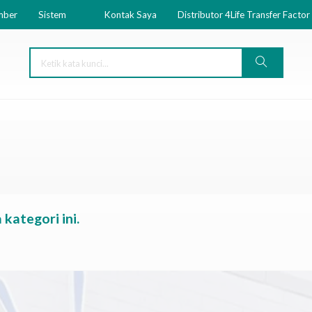
mber
Sistem
Kontak Saya
Distributor 4Life Transfer Factor
kategori ini.