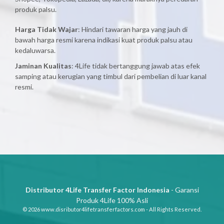
produk palsu.
Harga Tidak Wajar
: Hindari tawaran harga yang jauh di
bawah harga resmi karena indikasi kuat produk palsu atau
kedaluwarsa.
Jaminan Kualitas
: 4Life tidak bertanggung jawab atas efek
samping atau kerugian yang timbul dari pembelian di luar kanal
resmi.
Distributor 4Life Transfer Factor Indonesia
- Garansi
Produk 4Life 100% Asli
© 2026 www.disributor4lifetransferfactors.com - All Rights Reserved.