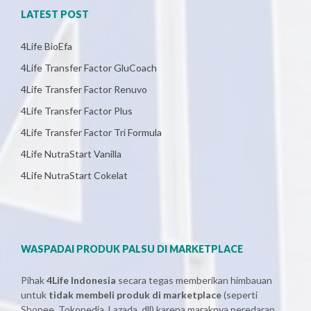
LATEST POST
4Life BioEfa
4Life Transfer Factor GluCoach
4Life Transfer Factor Renuvo
4Life Transfer Factor Plus
4Life Transfer Factor Tri Formula
4Life NutraStart Vanilla
4Life NutraStart Cokelat
WASPADAI PRODUK PALSU DI MARKETPLACE
Pihak
4Life Indonesia
secara tegas memberikan himbauan
untuk
tidak membeli produk di marketplace
(seperti
Shopee, Tokopedia, Lazada, dll) karena maraknya peredaran