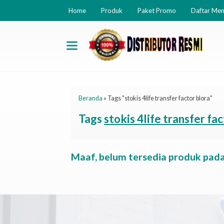
Home
Produk
Paket Promo
Daftar Me
Beranda
»
Tags "stokis 4life transfer factor blora"
Tags
stokis 4life transfer fa
Maaf, belum tersedia produk pada 