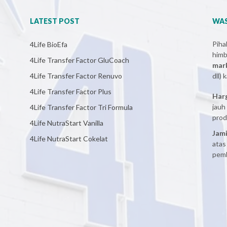
LATEST POST
WAS
Pih
4Life BioEfa
him
4Life Transfer Factor GluCoach
mar
4Life Transfer Factor Renuvo
dll)
4Life Transfer Factor Plus
Har
jauh
4Life Transfer Factor Tri Formula
prod
4Life NutraStart Vanilla
Jami
4Life NutraStart Cokelat
atas
pemb