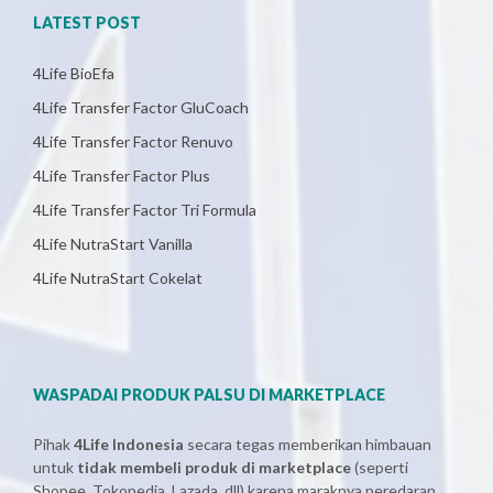
LATEST POST
4Life BioEfa
4Life Transfer Factor GluCoach
4Life Transfer Factor Renuvo
4Life Transfer Factor Plus
4Life Transfer Factor Tri Formula
4Life NutraStart Vanilla
4Life NutraStart Cokelat
WASPADAI PRODUK PALSU DI MARKETPLACE
Pihak
4Life Indonesia
secara tegas memberikan himbauan
untuk
tidak membeli produk di marketplace
(seperti
Shopee, Tokopedia, Lazada, dll) karena maraknya peredaran