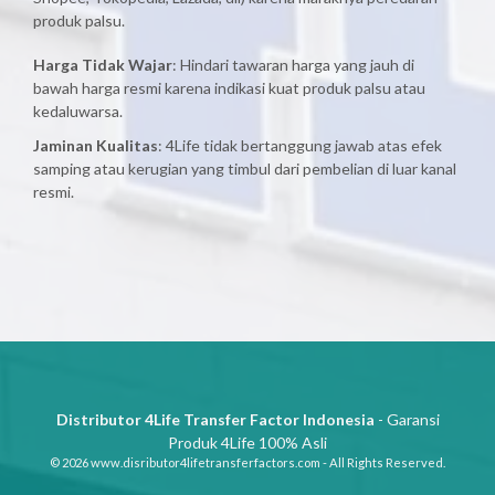
produk palsu.
Harga Tidak Wajar
: Hindari tawaran harga yang jauh di
bawah harga resmi karena indikasi kuat produk palsu atau
kedaluwarsa.
Jaminan Kualitas
: 4Life tidak bertanggung jawab atas efek
samping atau kerugian yang timbul dari pembelian di luar kanal
resmi.
Distributor 4Life Transfer Factor Indonesia
- Garansi
Produk 4Life 100% Asli
© 2026 www.disributor4lifetransferfactors.com - All Rights Reserved.